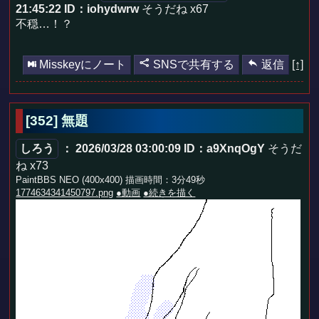
21:45:22
ID：iohydwrw
そうだね x67
不穏…！？
Misskeyにノート
SNSで共有する
返信
[↑]
[352] 無題
しろう
： 2026/03/28 03:00:09
ID：a9XnqOgY
そうだ
ね x73
PaintBBS NEO (400x400) 描画時間：3分49秒
1774634341450797.png
●動画
●続きを描く