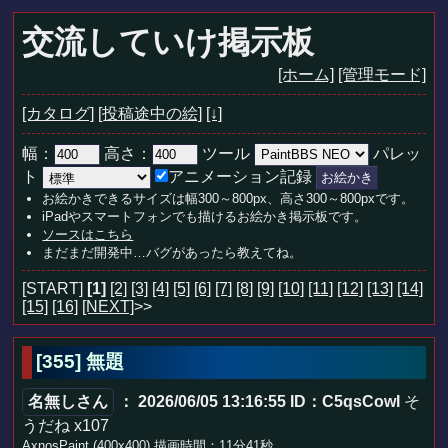
交流していけ掲示板
[ホーム]
[管理モード]
[カタログ]
[投稿途中の絵]
[↓]
幅：
高さ：
ツール
パレッ
ト
アニメーション記録
お絵かきできるサイズは幅300～800px、高さ300～800pxです。
iPadやスマートフォンでも描けるお絵かき掲示板です。
ソースはこちら
まだまだ開発中…バグがあったら教えてね。
[START]
[1]
[2]
[3]
[4]
[5]
[6]
[7]
[8]
[9]
[10]
[11]
[12]
[13]
[14]
[15]
[16]
[NEXT]
>>
[355] 無題
名無しさん
： 2026/06/05 13:16:55
ID：C5qsCowI
そ
うだね x107
AxnosPaint (400x400) 描画時間：11分41秒