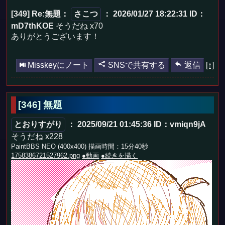
[349] Re:無題
：
さこつ
： 2026/01/27 18:22:31
ID：
mD7thKOE
そうだね x70
ありがとうございます！
Misskeyにノート
SNSで共有する
返信
[↑]
[346] 無題
とおりすがり
： 2025/09/21 01:45:36
ID：vmiqn9jA
そうだね x228
PaintBBS NEO (400x400) 描画時間：15分40秒
1758386721527962.png
●動画
●続きを描く