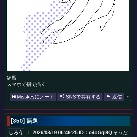
練習
スマホで指で描く
Misskeyにノート
SNSで共有する
返信
[↑]
[350] 無題
しろう
： 2026/03/19 06:49:25
ID：o4oGqI8Q
そうだ