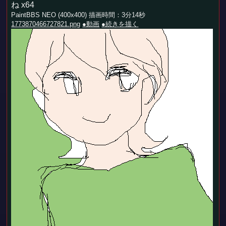
ね x64
PaintBBS NEO (400x400) 描画時間：3分14秒
1773870466727821.png
●動画
●続きを描く