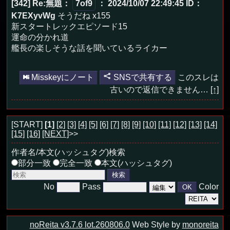
[342] Re:無題
：
7of9
： 2024/10/07 22:49:45
ID：
K7EXyvWg
そうだね x155
新スタートレックエピソード15
運命の分かれ道
艦長の楽しそうな話を聞いているライカー
Misskeyにノート
SNSで共有する
このスレは
古いので返信できません…
[↑]
[START]
[1]
[2]
[3]
[4]
[5]
[6]
[7]
[8]
[9]
[10]
[11]
[12]
[13]
[14]
[15]
[16]
[NEXT]
>>
作者名/本文(ハッシュタグ)検索
部分一致
完全一致
本文(ハッシュタグ)
No
Pass
Color
noReita v3.7.6 lot.260806.0
Web Style by
monoreita