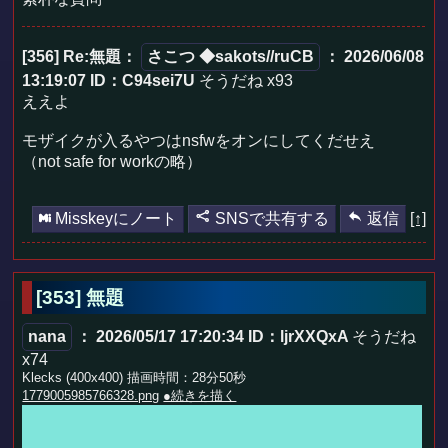
[356] Re:無題
：
さこつ ◆sakots//ruCB
： 2026/06/08
13:19:07
ID：C94sei7U
そうだね x93
ええよ
モザイクが入るやつはnsfwをオンにしてくだせえ
（not safe for workの略）
Misskeyにノート
SNSで共有する
返信
[↑]
[353] 無題
nana
： 2026/05/17 17:20:34
ID：ljrXXQxA
そうだね
x74
Klecks (400x400) 描画時間：28分50秒
1779005985766328.png
●続きを描く