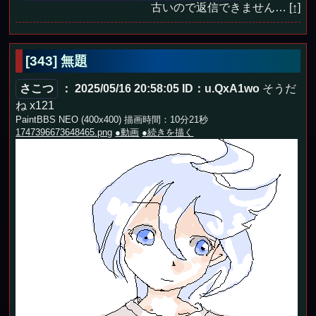
古いので返信できません…
[↑]
[343] 無題
さこつ
： 2025/05/16 20:58:05
ID：u.QxA1wo
そうだ
ね x121
PaintBBS NEO (400x400) 描画時間：10分21秒
1747396673648465.png
●動画
●続きを描く