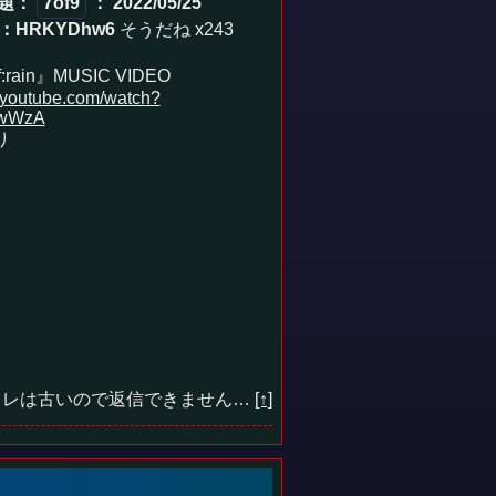
無題
：
7of9
： 2022/05/25
D：HRKYDhw6
そうだね x243
f:rain』MUSIC VIDEO
.youtube.com/watch?
fwWzA
り
レは古いので返信できません…
[↑]