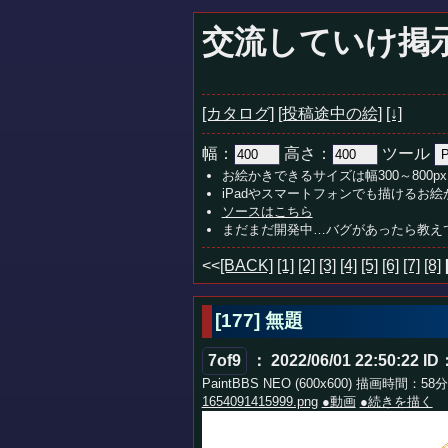
交流していけ掲
[カタログ]
[投稿途中の絵]
[↓]
幅：
高さ：
ツール
お絵かきできるサイズは幅300～800px
iPadやスマートフォンでも描けるお
ソースはこちら
まだまだ開発中…バグがあったら教え
<<
[BACK]
[1]
[2]
[3]
[4]
[5]
[6]
[7]
[8]
[177] 無題
7of9
： 2022/06/01 22:50:22
ID
PaintBBS NEO (600x600) 描画時間：58
1654091415999.png
●動画
●続きを描く