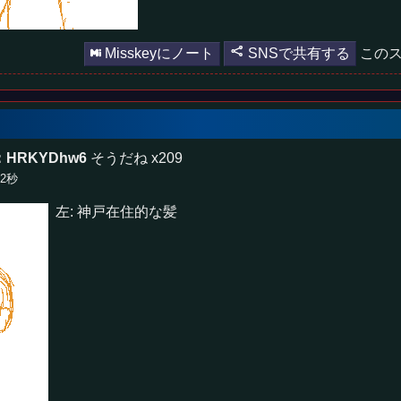
Misskeyにノート
SNSで共有する
このス
：HRKYDhw6
そうだね x209
42秒
左: 神戸在住的な髪