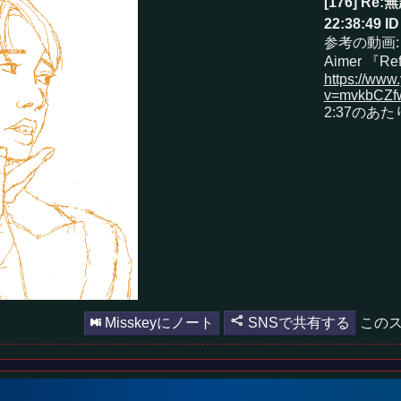
[176] Re:
22:38:49
I
参考の動画:
Aimer 『Re
https://www
v=mvkbCZ
2:37のあた
Misskeyにノート
SNSで共有する
このス