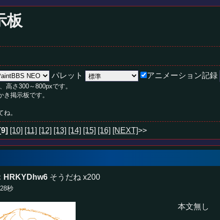
示板
パレット
アニメーション記録
、高さ300～800pxです。
絵かき掲示板です。
てね。
[9]
[10]
[11]
[12]
[13]
[14]
[15]
[16]
[NEXT]
>>
：HRKYDhw6
そうだね x200
分28秒
本文無し