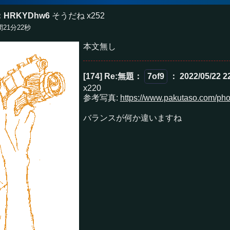
：HRKYDhw6
そうだね x252
時間21分22秒
本文無し
[174] Re:無題
：
7of9
： 2022/05/22 2
x220
参考写真:
https://www.pakutaso.com/pho
バランスが何か違いますね