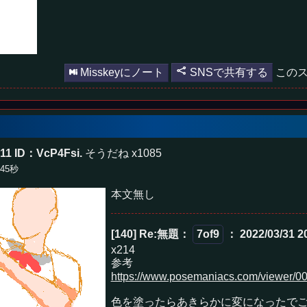
Misskeyにノート
SNSで共有する
このス
:11
ID：VcP4Fsi.
そうだね x1085
分45秒
本文無し
[140] Re:無題
：
7of9
： 2022/03/31 2
x214
参考
https://www.posemaniacs.com/viewer/
色を塗ったらあきらかに変になったで