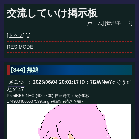
交流していけ掲示板
[ホーム]
[管理モード]
[トップ]
[↓]
RES MODE
[344]
無題
さこつ
： 2025/06/04 20:01:17
ID：7I2WNwYc
そうだ
ね x147
PaintBBS NEO (400x400) 描画時間：5分49秒
1749034866637599.png
●動画
●続きを描く