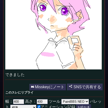
できました
Misskeyにノート
SNSで共有する
このスレにリプライ
幅：
高さ：
ツール
パレッ
ト
アニメーション記録