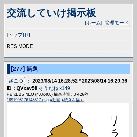
交流していけ掲示板
[ホーム]
[管理モード]
[トップ]
[↓]
RES MODE
[277]
無題
さこつ
： 2023/08/14 16:28:52 * 2023/08/14 16:29:36
ID：QVxav5fI
そうだね x149
PaintBBS NEO (400x400) 描画時間：3分26秒
1691998176148517.png
●動画
●続きを描く