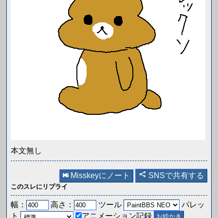
本文無し
Misskeyにノート
SNSで共有する
このスレにリプライ
幅：
高さ：
ツール
パレッ
ト
アニメーション記録