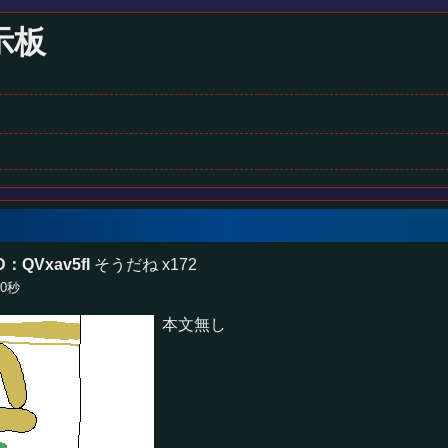
示板
D：QVxav5fI
そうだね x172
50秒
本文無し