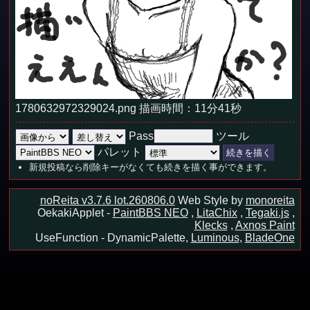
1780632972329024.png 描画時間：11分41秒
Pass
ツール
パレット
新規投稿なら削除キーがなくても続きを描く事ができます。
noReita v3.7.6 lot.260806.0
Web Style by
monoreita
OekakiApplet -
PaintBBS NEO
,
LitaChix
,
Tegaki.js
,
Klecks
,
Axnos Paint
UseFunction -
DynamicPalette,
Luminous
,
BladeOne