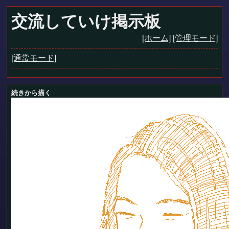
交流していけ掲示板
[ホーム]
[管理モード]
[通常モード]
続きから描く