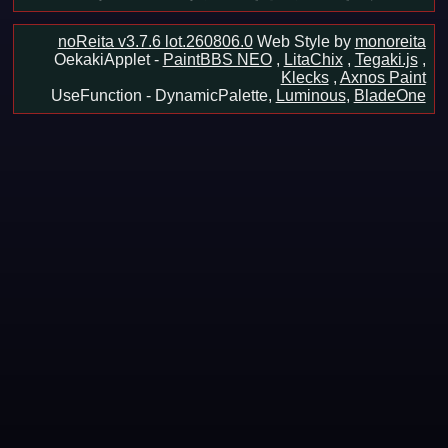
noReita v3.7.6 lot.260806.0
Web Style by
monoreita
OekakiApplet -
PaintBBS NEO
,
LitaChix
,
Tegaki.js
,
Klecks
,
Axnos Paint
UseFunction -
DynamicPalette,
Luminous
,
BladeOne