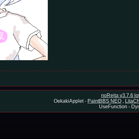
noReita v3.7.6 l
OekakiApplet -
PaintBBS NEO
,
LitaCh
UseFunction -
Dyn