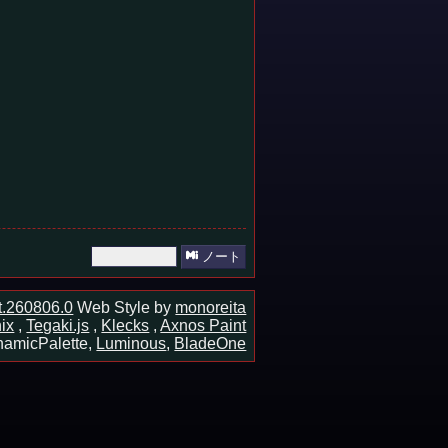
ノート
ot.260806.0
Web Style by
monoreita
ix
,
Tegaki.js
,
Klecks
,
Axnos Paint
amicPalette,
Luminous
,
BladeOne