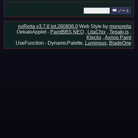
ノート
noReita v3.7.6 lot.260806.0
Web Style by
monoreita
OekakiApplet -
PaintBBS NEO
,
LitaChix
,
Tegaki.js
,
Klecks
,
Axnos Paint
UseFunction -
DynamicPalette,
Luminous
,
BladeOne