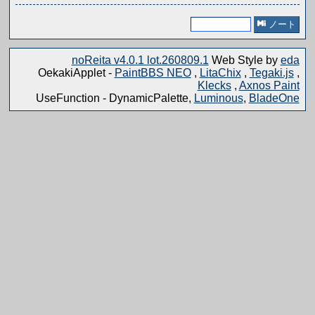
ノート
noReita v4.0.1 lot.260809.1
Web Style by
eda
OekakiApplet -
PaintBBS NEO
,
LitaChix
,
Tegaki.js
,
Klecks
,
Axnos Paint
UseFunction -
DynamicPalette,
Luminous
,
BladeOne