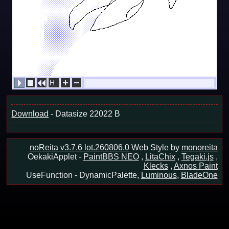
H
21/21
Download
- Datasize 22022 B
noReita v3.7.6 lot.260806.0
Web Style by
monoreita
OekakiApplet -
PaintBBS NEO
,
LitaChix
,
Tegaki.js
,
Klecks
,
Axnos Paint
UseFunction -
DynamicPalette,
Luminous
,
BladeOne