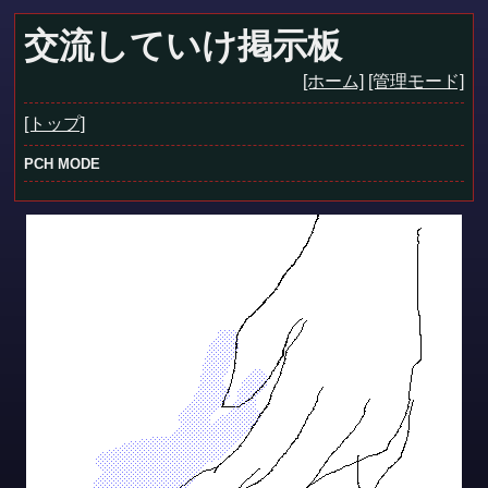
交流していけ掲示板
[ホーム]
[管理モード]
[トップ]
PCH MODE