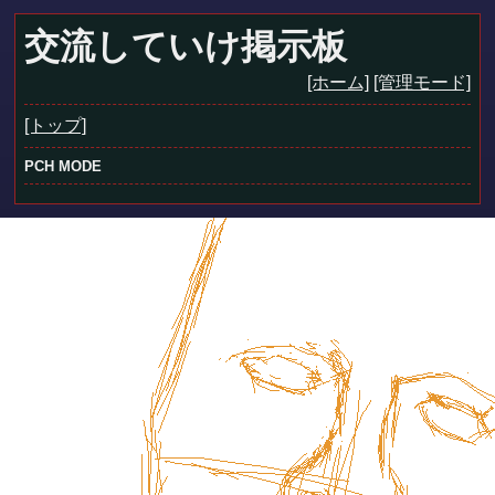
交流していけ掲示板
[ホーム]
[管理モード]
[トップ]
PCH MODE