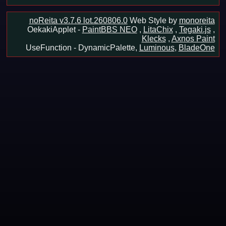
noReita v3.7.6 lot.260806.0
Web Style by
monoreita
OekakiApplet -
PaintBBS NEO
,
LitaChix
,
Tegaki.js
,
Klecks
,
Axnos Paint
UseFunction -
DynamicPalette,
Luminous
,
BladeOne