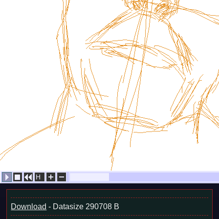
H
706/3860
Download
- Datasize 290708 B