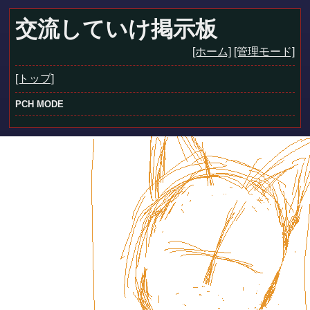
交流していけ掲示板
[ホーム]
[管理モード]
[トップ]
PCH MODE