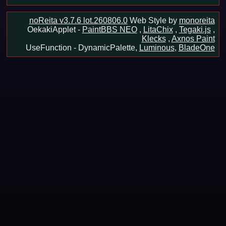
noReita v3.7.6 lot.260806.0
Web Style by
monoreita
OekakiApplet -
PaintBBS NEO
,
LitaChix
,
Tegaki.js
,
Klecks
,
Axnos Paint
UseFunction -
DynamicPalette,
Luminous
,
BladeOne