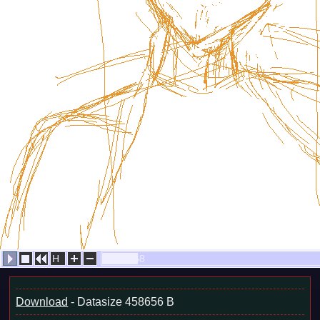
H
721/6268
Download
- Datasize 458656 B