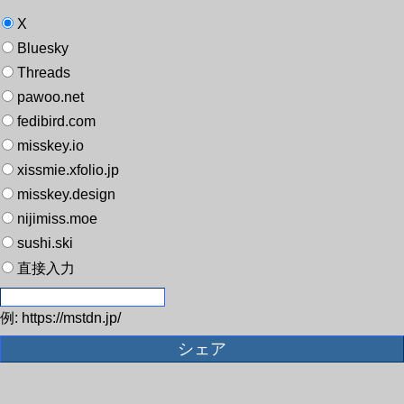
X
Bluesky
Threads
pawoo.net
fedibird.com
misskey.io
xissmie.xfolio.jp
misskey.design
nijimiss.moe
sushi.ski
直接入力
例: https://mstdn.jp/