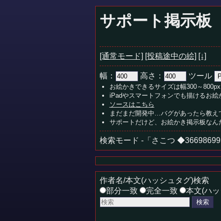
サポート掲示板
[通常モード]
[投稿途中の絵]
[↓]
幅：
高さ：
ツール
お絵かきできるサイズは幅300～800px
iPadやスマートフォンでも描けるお
ソースはこちら
まだまだ開発中…バグがあったら教え
サポートだけど、お絵かき掲示板なん
検索モード -「さこつ ◆36698699
作者名/本文(ハッシュタグ)検索
部分一致
完全一致
本文(ハッ