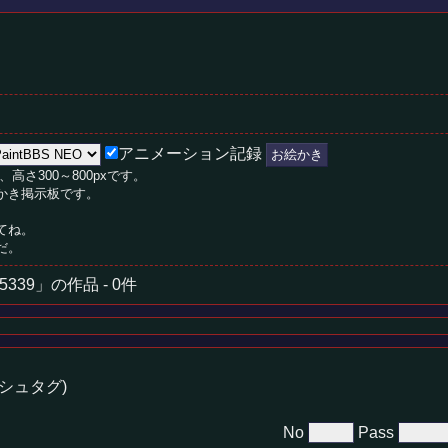
アニメーション記録
、高さ300～800pxです。
絵かき掲示板です。
てね。
だ。
5339」の作品 - 0件
シュタグ)
No
Pass