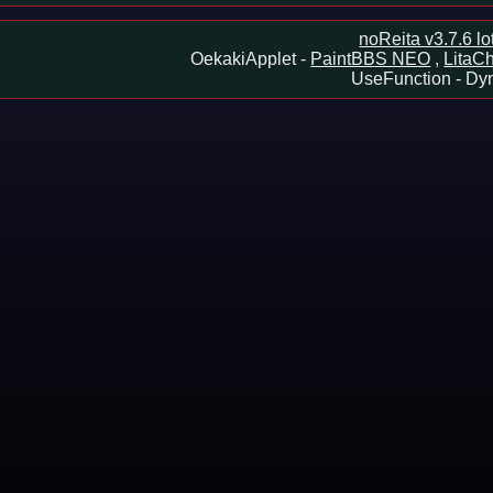
noReita v3.7.6 l
OekakiApplet -
PaintBBS NEO
,
LitaCh
UseFunction -
Dyn