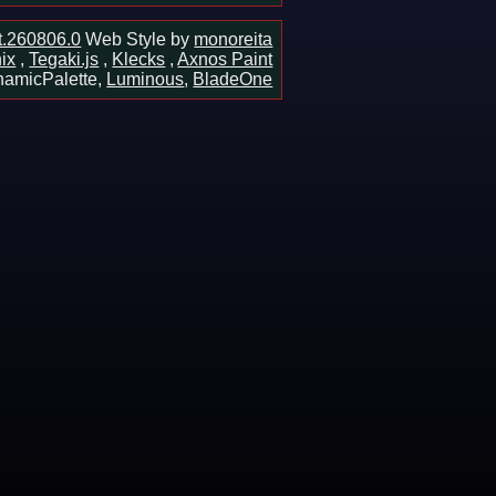
ot.260806.0
Web Style by
monoreita
ix
,
Tegaki.js
,
Klecks
,
Axnos Paint
amicPalette,
Luminous
,
BladeOne