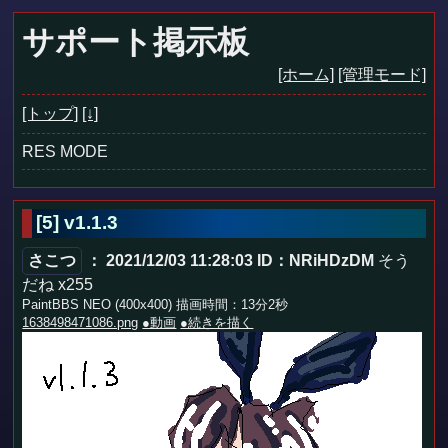
サポート掲示板
[ホーム]
[管理モード]
[トップ]
[↓]
RES MODE
[5]
v1.1.3
さこつ
： 2021/12/03 11:28:03
ID：NRiHDzDM
そう
だね x255
PaintBBS NEO (400x400) 描画時間：13分2秒
1638498471086.png
●動画
●続きを描く