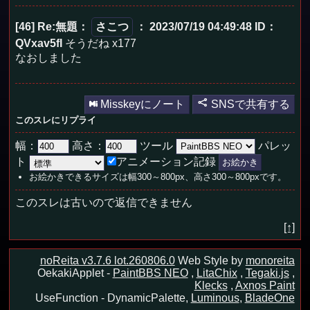
[46] Re:無題
：
さこつ
： 2023/07/19 04:49:48
ID：
QVxav5fI
そうだね x177
なおしました
Misskeyにノート
SNSで共有する
このスレにリプライ
幅：
高さ：
ツール
パレッ
ト
アニメーション記録
お絵かきできるサイズは幅300～800px、高さ300～800pxです。
このスレは古いので返信できません
[↑]
noReita v3.7.6 lot.260806.0
Web Style by
monoreita
OekakiApplet -
PaintBBS NEO
,
LitaChix
,
Tegaki.js
,
Klecks
,
Axnos Paint
UseFunction -
DynamicPalette,
Luminous
,
BladeOne