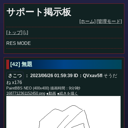
サポート掲示板
[ホーム]
[管理モード]
[トップ]
[↓]
RES MODE
[42]
無題
さこつ
： 2023/06/26 01:59:39
ID：QVxav5fI
そうだ
ね x176
PaintBBS NEO (400x400) 描画時間：9分9秒
1687712361152450.png
●動画
●続きを描く