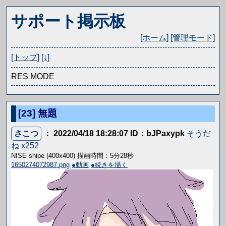
サポート掲示板
[ホーム]
[管理モード]
[トップ]
[↓]
RES MODE
[23]
無題
さこつ
： 2022/04/18 18:28:07
ID：bJPaxypk
そうだ
ね x252
NISE shipe (400x400) 描画時間：5分28秒
1650274072987.png
●動画
●続きを描く