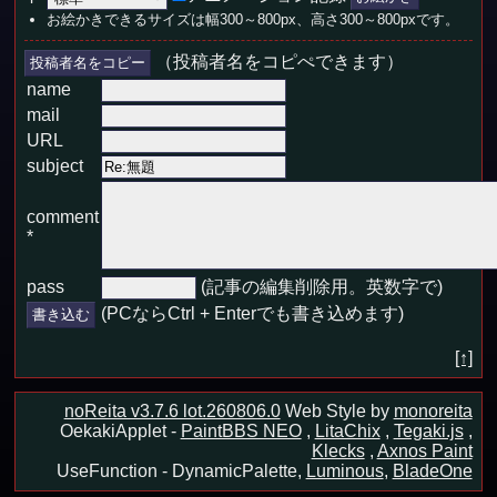
お絵かきできるサイズは幅300～800px、高さ300～800pxです。
（投稿者名をコピぺできます）
投稿者名をコピー
name
mail
URL
subject
comment
*
pass
(記事の編集削除用。英数字で)
(PCならCtrl + Enterでも書き込めます)
[↑]
noReita v3.7.6 lot.260806.0
Web Style by
monoreita
OekakiApplet -
PaintBBS NEO
,
LitaChix
,
Tegaki.js
,
Klecks
,
Axnos Paint
UseFunction -
DynamicPalette,
Luminous
,
BladeOne