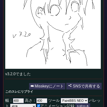
v3.2.0でました
Misskeyにノート
SNSで共有する
このスレにリプライ
幅：
高さ：
ツール
パレッ
ト
アニメーション記録