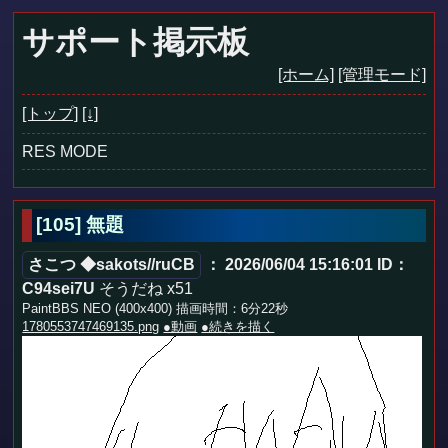
サポート掲示板
[ホーム]
[管理モード]
[トップ]
[↓]
RES MODE
[105]
無題
さこつ ◆sakots//ruCB
： 2026/06/04 15:16:01
ID：
C94sei7U
そうだね x51
PaintBBS NEO (400x400) 描画時間：6分22秒
1780553747469135.png
●動画
●続きを描く