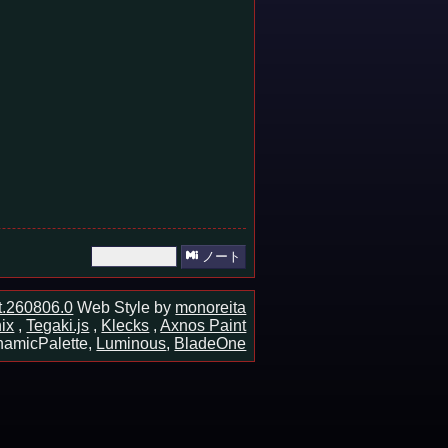
ノート
ot.260806.0
Web Style by
monoreita
ix
,
Tegaki.js
,
Klecks
,
Axnos Paint
amicPalette,
Luminous
,
BladeOne