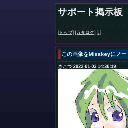
サポート掲示板
[トップ]
[カタログ]
[↓]
この画像をMisskeyに
さこつ
2022-01-03 14:36:19