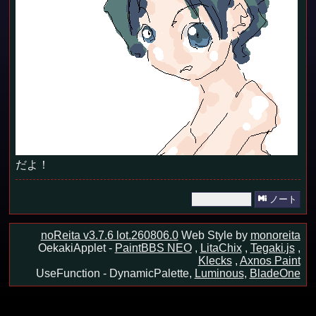
だよ！
ノート
noReita v3.7.6 lot.260806.0
Web Style by
monoreita
OekakiApplet -
PaintBBS NEO
,
LitaChix
,
Tegaki.js
,
Klecks
,
Axnos Paint
UseFunction -
DynamicPalette,
Luminous
,
BladeOne