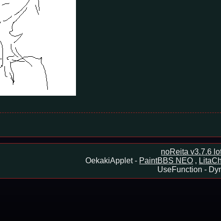
noReita v3.7.6 l
OekakiApplet -
PaintBBS NEO
,
LitaCh
UseFunction -
Dyn