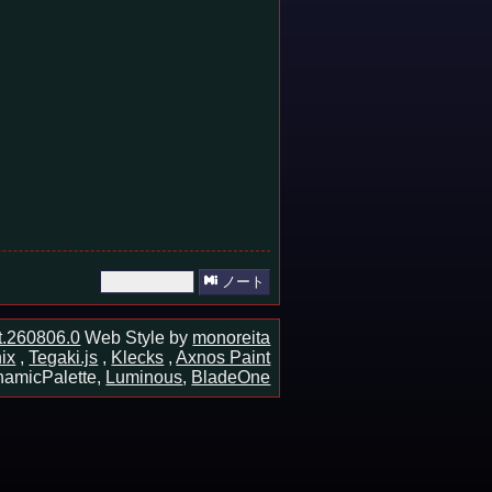
ノート
ot.260806.0
Web Style by
monoreita
ix
,
Tegaki.js
,
Klecks
,
Axnos Paint
amicPalette,
Luminous
,
BladeOne