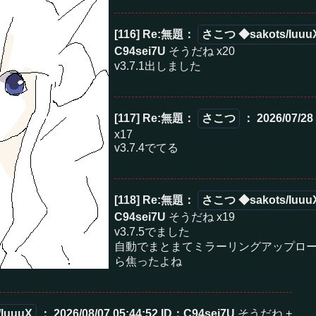
[116] Re:無題
：
さこつ ◆sakots/Iuuu
C94sei7U
そうだね x20
v3.7.1出しました
[117] Re:無題
：
さこつ
： 2026/07/28
x17
v3.7.4でてる
[118] Re:無題
：
さこつ ◆sakots/Iuuu
C94sei7U
そうだね x19
v3.7.5でました
自動でまとまてミラーリングアップロ
ら焦ったよね
IuuuX
： 2026/08/07 05:44:52
ID：C94sei7U
そうだね +