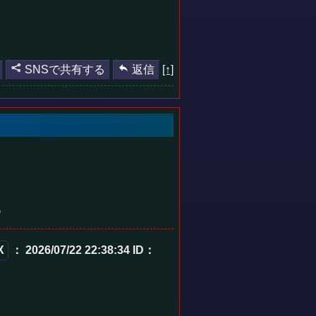
SNSで共有する
返信
[↑]
あ
X
： 2026/07/22 22:38:34
ID：