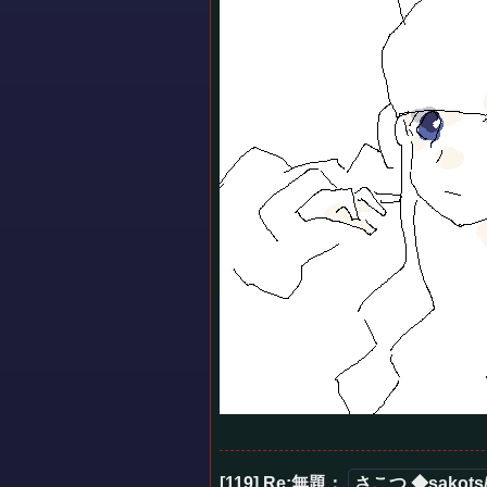
[119] Re:無題
：
さこつ ◆sakots/