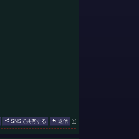
SNSで共有する
返信
[↑]