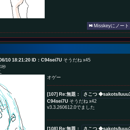
Misskeyにノート
6/10 18:21:20
ID：C94sei7U
そうだね x45
41秒
く
オゲー
[107] Re:無題
：
さこつ ◆sakots/Iuuu
C94sei7U
そうだね x42
v3.3.260612.0でました
[108] Re:無題
：
さこつ ◆sakots/Iuuu