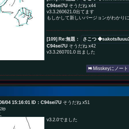
C94sei7U
そうだね x44
v3.3.260621.0出てます
もしかして新しいバージョンがわかり
[109] Re:無題
：
さこつ ◆sakots/Iuuu
C94sei7U
そうだね x42
v3.3.260701.0 出ました
Misskeyにノート
6/04 15:16:01
ID：C94sei7U
そうだね x51
22秒
く
v3.2.0でました