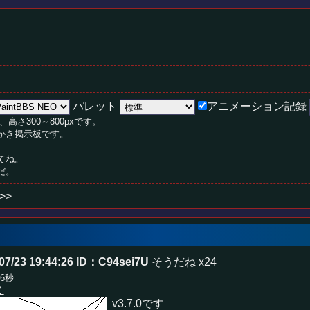
パレット
アニメーション記録
、高さ300～800pxです。
絵かき掲示板です。
てね。
だ。
>>
07/23 19:44:26
ID：C94sei7U
そうだね x24
16秒
く
v3.7.0です