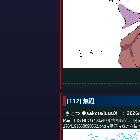
[112] 無題
さこつ ◆sakots/IuuuX
： 2026/
PaintBBS NEO (400x400) 描画時間：3分
1784191838890662.png
●動画
●続きを描