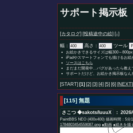
サポート掲示板
[カタログ]
[投稿途中の絵]
[↓]
幅：
高さ：
ツール
お絵かきできるサイズは幅300～800px
iPadやスマートフォンでも描けるお
ソースはこちら
まだまだ開発中…バグがあったら教え
サポートだけど、お絵かき掲示板なん
[START]
[1]
[2]
[3]
[4]
[5]
[6]
[NEXT]
[115] 無題
さこつ ◆sakots/IuuuX
： 2026/
PaintBBS NEO (400x400) 描画時間：5分
1784803454559087.png
●動画
●続きを描