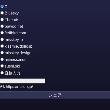
X
Bluesky
Threads
pawoo.net
fedibird.com
misskey.io
xissmie.xfolio.jp
misskey.design
nijimiss.moe
sushi.ski
直接入力
例: https://mstdn.jp/