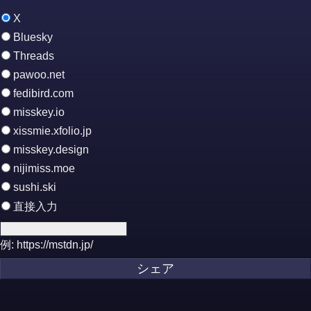
X
Bluesky
Threads
pawoo.net
fedibird.com
misskey.io
xissmie.xfolio.jp
misskey.design
nijimiss.moe
sushi.ski
直接入力
例: https://mstdn.jp/