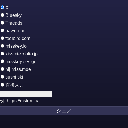
X
Bluesky
Threads
pawoo.net
fedibird.com
misskey.io
xissmie.xfolio.jp
misskey.design
nijimiss.moe
sushi.ski
直接入力
例: https://mstdn.jp/