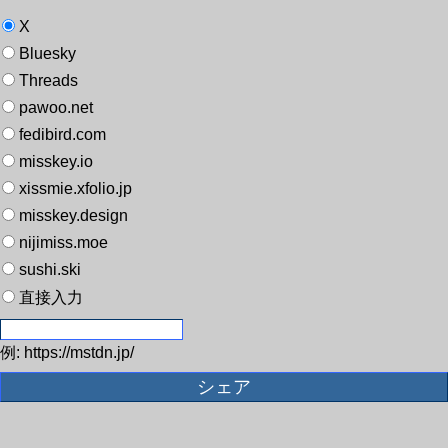
X
Bluesky
Threads
pawoo.net
fedibird.com
misskey.io
xissmie.xfolio.jp
misskey.design
nijimiss.moe
sushi.ski
直接入力
例: https://mstdn.jp/