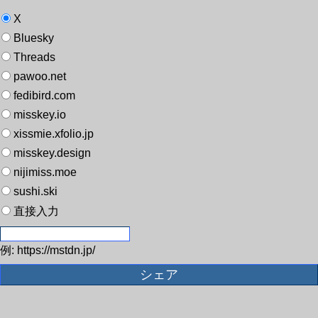
X
Bluesky
Threads
pawoo.net
fedibird.com
misskey.io
xissmie.xfolio.jp
misskey.design
nijimiss.moe
sushi.ski
直接入力
例: https://mstdn.jp/