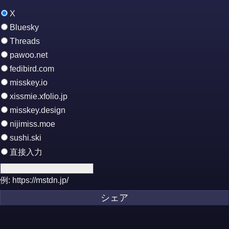
X
Bluesky
Threads
pawoo.net
fedibird.com
misskey.io
xissmie.xfolio.jp
misskey.design
nijimiss.moe
sushi.ski
直接入力
例: https://mstdn.jp/