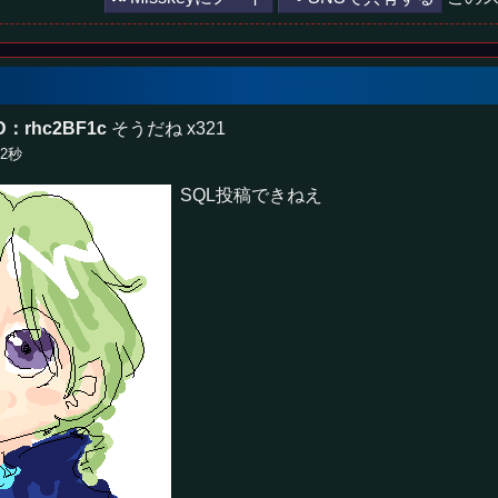
D：rhc2BF1c
そうだね x321
42秒
SQL投稿できねえ