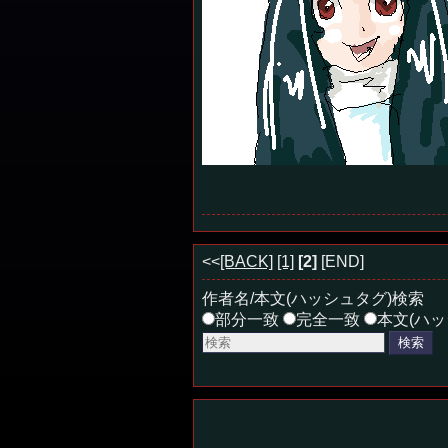
<<
[BACK]
[1]
[2]
[END]
作者名/本文(ハッシュタグ)検索
部分一致
完全一致
本文(ハッ