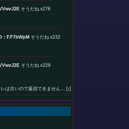
VVwvJ2E
そうだね x276
ID：F.F7bWpM
そうだね x232
VVwvJ2E
そうだね x229
レは古いので返信できません…
[↑]