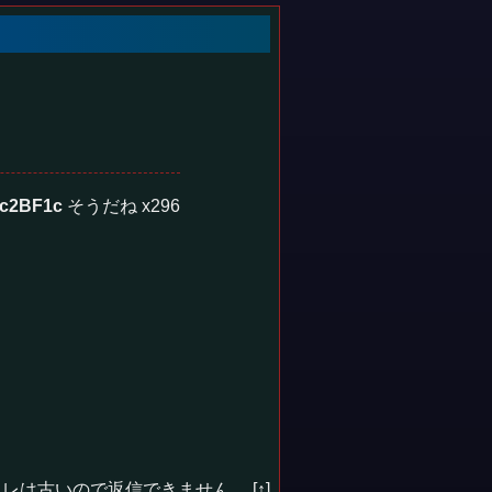
c2BF1c
そうだね x296
レは古いので返信できません…
[↑]