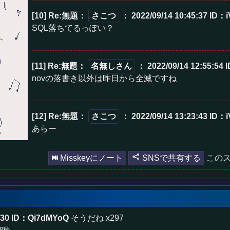
[10] Re:無題
：
さこつ
： 2022/09/14 10:45:37
ID：i
SQL落ちてるっぽい？
[11] Re:無題
：
名無しさん
： 2022/09/14 12:55:54
novの落書き以外は昨日から全滅ですね
[12] Re:無題
：
さこつ
： 2022/09/14 13:23:43
ID：i
あらー
Misskeyにノート
SNSで共有する
このス
:30
ID：Qi7dMYoQ
そうだね x297
18秒