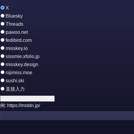
X
Bluesky
Threads
pawoo.net
fedibird.com
misskey.io
xissmie.xfolio.jp
misskey.design
nijimiss.moe
sushi.ski
直接入力
例: https://mstdn.jp/