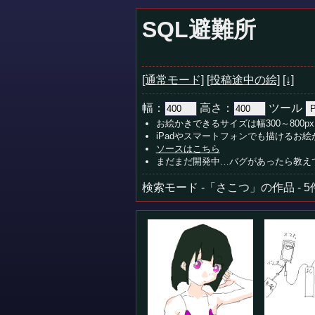
SQL避難所
[通常モード]
[投稿途中の絵]
[↓]
幅：
高さ：
ツール
お絵かきできるサイズは幅300～800px
iPadやスマートフォンでも描けるお
ソースはこちら
まだまだ開発中…バグがあったら教え
検索モード -「さこつ」の作品 - 5