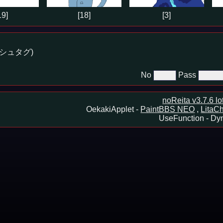
19]
[18]
[3]
シュタグ)
No
Pass
noReita v3.7.6 l
OekakiApplet -
PaintBBS NEO
,
LitaCh
UseFunction -
Dyn