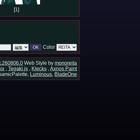
[1]
Color
ot.260806.0
Web Style by
monoreita
ix
,
Tegaki.js
,
Klecks
,
Axnos Paint
amicPalette,
Luminous
,
BladeOne