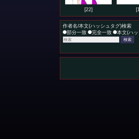
[22]
[
作者名/本文(ハッシュタグ)検索
部分一致
完全一致
本文(ハッ