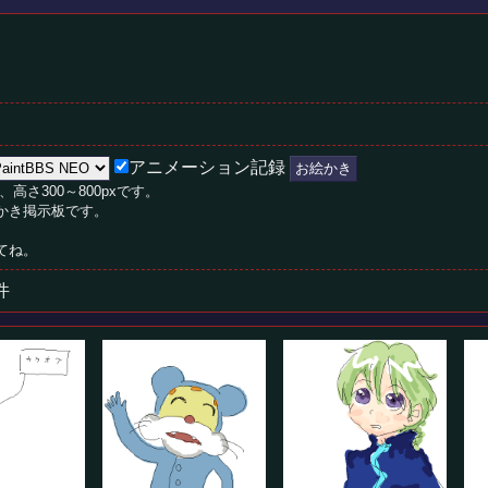
アニメーション記録
、高さ300～800pxです。
絵かき掲示板です。
てね。
件