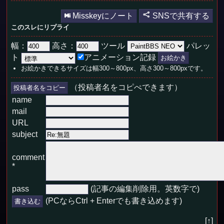
Misskeyにノート
SNSで共有する
このスレにリプライ
幅：
高さ：
ツール
パレッ
ト
アニメーション記録
お絵かきできるサイズは幅300～800px、高さ300～800pxです。
（投稿者名をコピぺできます）
投稿者名をコピー
name
mail
URL
subject
comment
*
pass
(記事の編集削除用。英数字で)
(PCならCtrl + Enterでも書き込めます)
[↑]