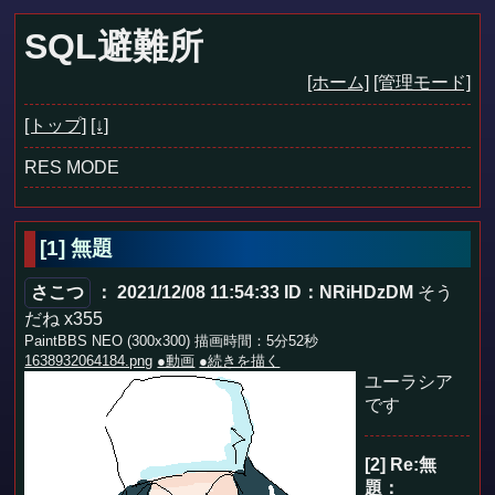
SQL避難所
[ホーム]
[管理モード]
[トップ]
[↓]
RES MODE
[1]
無題
さこつ
： 2021/12/08 11:54:33
ID：NRiHDzDM
そう
だね x355
PaintBBS NEO (300x300) 描画時間：5分52秒
1638932064184.png
●動画
●続きを描く
ユーラシア
です
[2] Re:無
題
：