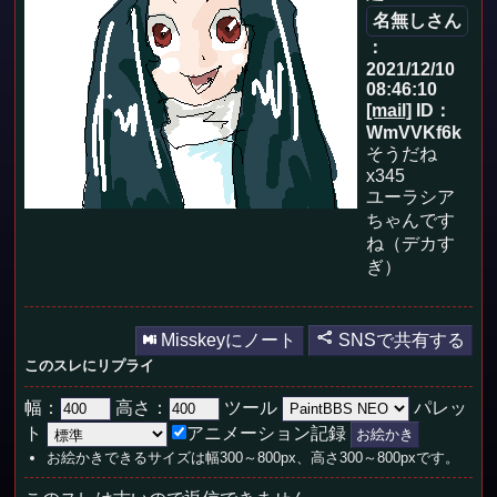
名無しさん
：
2021/12/10
08:46:10
[mail]
ID：
WmVVKf6k
そうだね
x345
ユーラシア
ちゃんです
ね（デカす
ぎ）
Misskeyにノート
SNSで共有する
このスレにリプライ
幅：
高さ：
ツール
パレッ
ト
アニメーション記録
お絵かきできるサイズは幅300～800px、高さ300～800pxです。