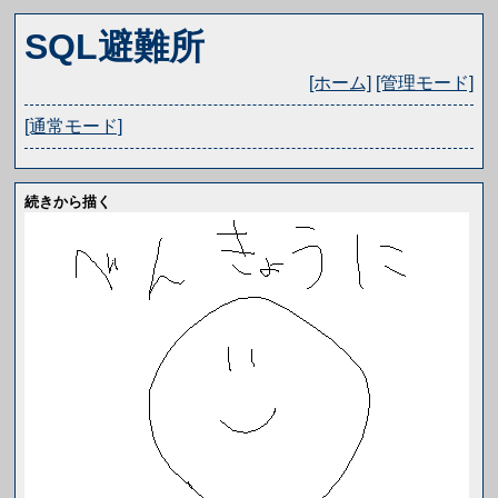
SQL避難所
[ホーム]
[管理モード]
[通常モード]
続きから描く