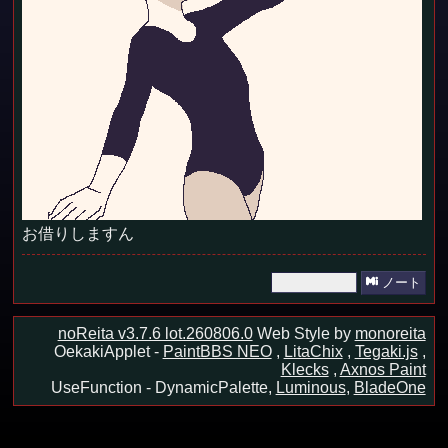
お借りしますん
ノート
noReita v3.7.6 lot.260806.0
Web Style by
monoreita
OekakiApplet -
PaintBBS NEO
,
LitaChix
,
Tegaki.js
,
Klecks
,
Axnos Paint
UseFunction -
DynamicPalette,
Luminous
,
BladeOne