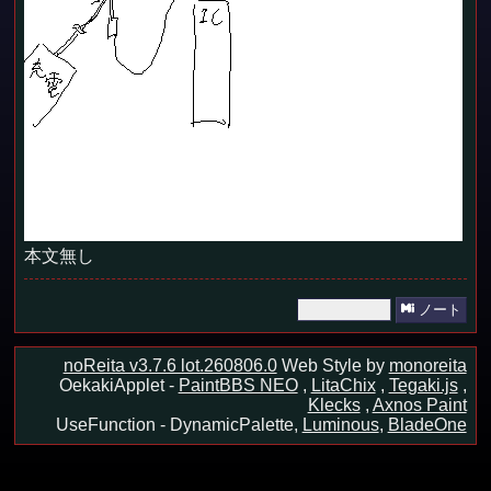
本文無し
ノート
noReita v3.7.6 lot.260806.0
Web Style by
monoreita
OekakiApplet -
PaintBBS NEO
,
LitaChix
,
Tegaki.js
,
Klecks
,
Axnos Paint
UseFunction -
DynamicPalette,
Luminous
,
BladeOne